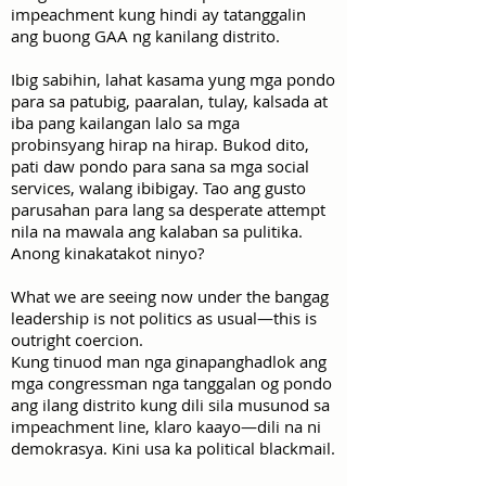
impeachment kung hindi ay tatanggalin
ang buong GAA ng kanilang distrito.
Ibig sabihin, lahat kasama yung mga pondo
para sa patubig, paaralan, tulay, kalsada at
iba pang kailangan lalo sa mga
probinsyang hirap na hirap. Bukod dito,
pati daw pondo para sana sa mga social
services, walang ibibigay. Tao ang gusto
parusahan para lang sa desperate attempt
nila na mawala ang kalaban sa pulitika.
Anong kinakatakot ninyo?
What we are seeing now under the bangag
leadership is not politics as usual—this is
outright coercion.
Kung tinuod man nga ginapanghadlok ang
mga congressman nga tanggalan og pondo
ang ilang distrito kung dili sila musunod sa
impeachment line, klaro kaayo—dili na ni
demokrasya. Kini usa ka political blackmail.